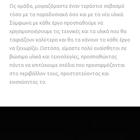
Ως ομάδα, μοιραζόμαστε έναν τεράστιο σεβασμό
τόσο με τα παραδοσιακά όσο και με τα νέα υλικά.
Σύμφωνα με κάθε έργο προσπαθούμε να
χρησιμοποιήσουμε τις τεχνικές και τα υλικά που θα
ταιριάζουν καλύτερα και θα τα κάνουν το κάθε έργο
να ξεχωρίζει. Ωστόσο, είμαστε πολύ ευαίσθητοι σε
βιώσιμα υλικά και τεχνολογίες, προσπαθώντας
πάντα να επιτύχουμε σχέδια που προσαρμόζονται
στο περιβάλλον τους, προστατεύοντας και
ενισχύοντας το.